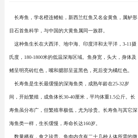
长寿鱼，学名橙连鳍鲑，新西兰红鱼又名金黄鱼，属鲈形
目石首鱼科学，与中国的大黄鱼属同一族群。
这种鱼生长在大西洋、地中海、印度洋和太平洋，3-11摄
氏度，180-1800米的低温深海区域。鱼身宽，头大，身体及
鳍呈明亮砖红色，嘴和腮部呈蓝黑色，死后变为橘红色。
长寿鱼是生长最缓慢的深海鱼类，成熟年龄在25-32岁
间，开始繁殖，成鱼体长30-40厘米，平均体重1.5公斤。长
寿鱼虽分布广，但繁殖率极低，尤为珍贵。长寿鱼与其它深
海鱼类一样，生长缓慢，寿命长达160岁。
数量稀有，食之珍贵。鱼肉内含有二十几种人体所需的微