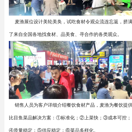
麦渔展位设计美轮美奂，试吃食材令观众流连忘返，挤
了来自全国各地找食材、品美食、寻合作的各类观众。
销售人员为客户详细介绍餐饮食材产品，麦渔为餐饮提
比目鱼菜品解决方案：①标准化；②上菜快；③成本可控；
④质量稳定；⑤供应稳定；⑥菜品多样化。