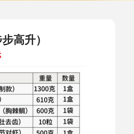
（步步高升）
8元