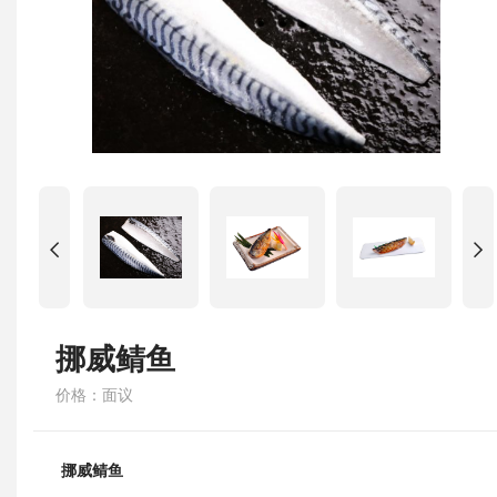
挪威鲭鱼
价格：面议
挪威鲭鱼