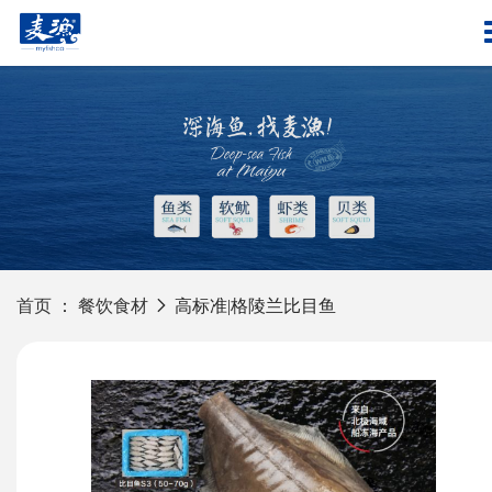
首页
：
餐饮食材
高标准|格陵兰比目鱼